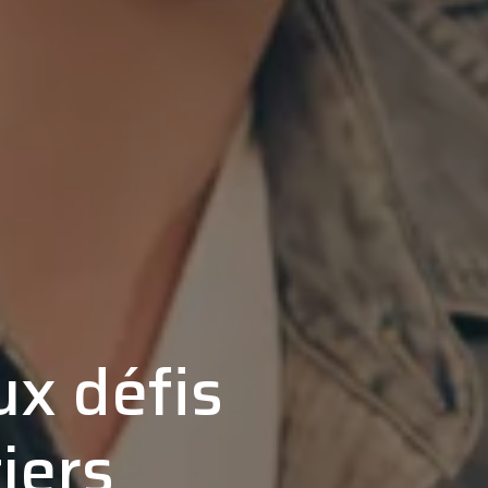
x défis
iers